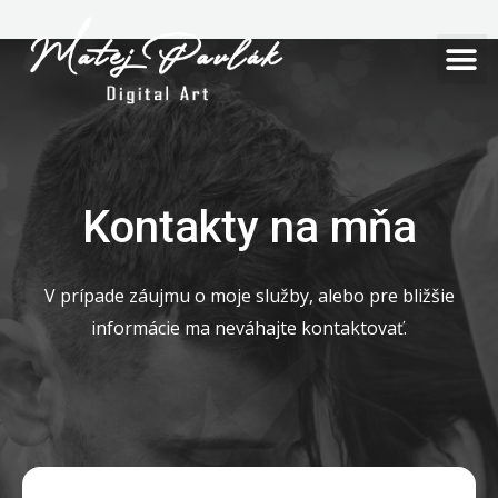
Preskočiť
na
M
M
obsah
Kontakty na mňa
V prípade záujmu o moje služby, alebo pre bližšie
informácie ma neváhajte kontaktovať.