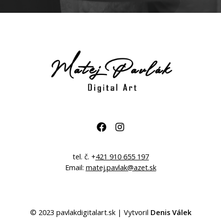
F
I
a
n
c
s
e
t
tel. č. +
421 910 655 197
b
a
Email:
matej.pavlak@azet.sk
o
g
o
r
k
a
m
© 2023
pavlakdigitalart.sk
| Vytvoril
Denis Válek